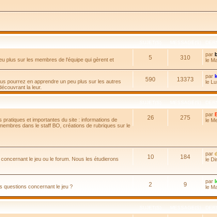
SUJET(S)
MESSAGE(S)
DER
par
5
310
eu plus sur les membres de l'équipe qui gèrent et
le M
par
590
13373
 vous pourrez en apprendre un peu plus sur les autres
le L
couvrant la leur.
SUJET(S)
MESSAGE(S)
DER
par
26
275
 pratiques et importantes du site : informations de
le M
 membres dans le staff BO, créations de rubriques sur le
par
10
184
 concernant le jeu ou le forum. Nous les étudierons
le D
par
2
9
 questions concernant le jeu ?
le M
SUJET(S)
MESSAGE(S)
DER