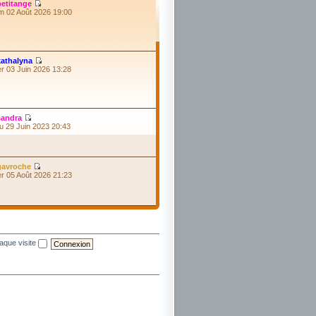
petitange
im 02 Août 2026 19:00
kathalyna
er 03 Juin 2026 13:28
sandra
eu 29 Juin 2023 20:43
gavroche
er 05 Août 2026 21:23
aque visite