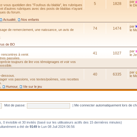
par
5
1828
ez-vous quotidien des "Foufous du blabla", les rubriques
le D
 et d'autres rubriques avec des posts de blablas n'ayant
ques du forum.
Actualité
,
Nos enfants
par
74
1474
ssage de remerciement, une naissance, un avis de
le M
.
rus de BO
par
41
1027
e rencontres à venir.
le J
tres passées.
précie toujours de lire vos témoignages et voir vos
ossible.
par
40
6335
ci-dessous.
le M
rtager vos passions, vos textes/poèmes, vos recettes
s.
a
,
Humour
,
Vie sur le jeu
Mot de passe:
|
Me connecter automatiquement lors de ch
its, 0 invisible et 30 invités (basé sur les utilisateurs actifs des 15 dernières minutes)
multanément a été de
9149
le Lun 08 Juil 2024 06:56