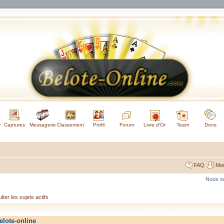
r
Captures
Messagerie
Classement
Profil
Forum
Livre d'Or
Team
Dons
FAQ
Me
Nous so
ter les sujets actifs
SUJET(S)
MESSAGE(S)
DER
elote-online