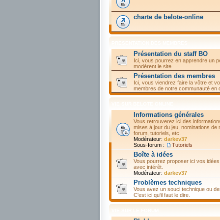
charte de belote-online
PRESENTATION DES MEMBRES
Présentation du staff BO
Ici, vous pourrez en apprendre un p
modèrent le site.
Présentation des membres
Ici, vous viendrez faire la vôtre et
membres de notre communauté en dé
VIE SUR BELOTE ONLINE
Informations générales
Vous retrouverez ici des informations
mises à jour du jeu, nominations de
forum, tutoriels, etc.
Modérateur:
darkev37
Sous-forum :
Tutoriels
Boîte à idées
Vous pourrez proposer ici vos idées
avec intérêt.
Modérateur:
darkev37
Problèmes techniques
Vous avez un souci technique ou des
C'est ici qu'il faut le dire.
VIE SUR LE FORUM