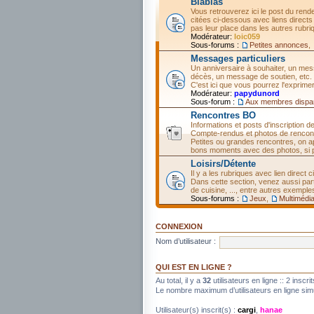
Blablas
Vous retrouverez ici le post du rend
citées ci-dessous avec liens directs
pas leur place dans les autres rubri
Modérateur:
loic059
Sous-forums :
Petites annonces
,
Messages particuliers
Un anniversaire à souhaiter, un me
décès, un message de soutien, etc.
C'est ici que vous pourrez l'exprimer
Modérateur:
papydunord
Sous-forum :
Aux membres dispa
Rencontres BO
Informations et posts d'inscription d
Compte-rendus et photos de rencon
Petites ou grandes rencontres, on ap
bons moments avec des photos, si p
Loisirs/Détente
Il y a les rubriques avec lien direct 
Dans cette section, venez aussi pa
de cuisine, ..., entre autres exemple
Sous-forums :
Jeux
,
Multimédi
CONNEXION
Nom d’utilisateur :
QUI EST EN LIGNE ?
Au total, il y a
32
utilisateurs en ligne :: 2 inscr
Le nombre maximum d’utilisateurs en ligne si
Utilisateur(s) inscrit(s) :
cargi
,
hanae